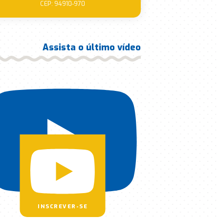
CEP: 94910-970
Assista o último vídeo
INSCREVER-SE