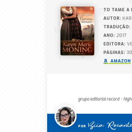
TO TAME A 
AUTOR:
KAR
TRADUÇÃO:
ANO:
2017
EDITORA:
VE
PÁGINAS:
30
AMAZON
grupo editorial record
high
•
Biia Rozant
POR