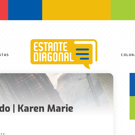
STAS
COLUN
o | Karen Marie
NTE