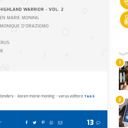
HIGHLAND WARRIOR - VOL. 2
EN MARIE MONING
MONIQUE D'ORAZIOMO
RUS
8
1
landers
karen marie moning
verus editora
•
•
TAGS
2
e
13