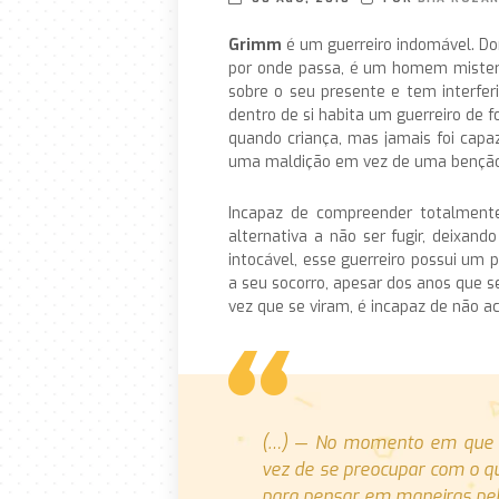
Grimm
é um guerreiro indomável. Do
por onde passa, é um homem mister
sobre o seu presente e tem interfer
dentro de si habita um guerreiro de f
quando criança, mas jamais foi cap
uma maldição em vez de uma benção
Incapaz de compreender totalmente
alternativa a não ser fugir, deixan
intocável, esse guerreiro possui um p
a seu socorro, apesar dos anos que 
vez que se viram, é incapaz de não ac
(…) — No momento em que di
vez de se preocupar com o q
para pensar em maneiras pela