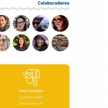
Colaboradores
Joice Cardoso
Caixa Postal 1531
Cachoeirinha - RS