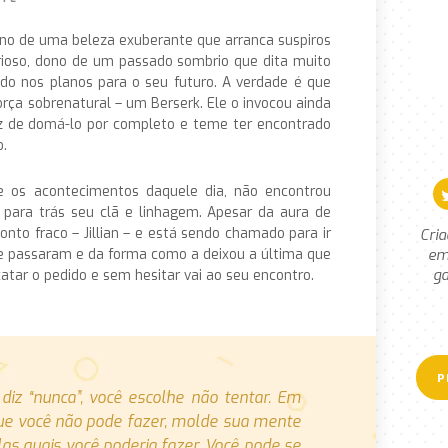
no de uma beleza exuberante que arranca suspiros
ioso, dono de um passado sombrio que dita muito
ido nos planos para o seu futuro. A verdade é que
orça sobrenatural – um Berserk. Ele o invocou ainda
az de domá-lo por completo e teme ter encontrado
.
 os acontecimentos daquele dia, não encontrou
do para trás seu clã e linhagem. Apesar da aura de
onto fraco – Jillian – e está sendo chamado para ir
Cria
em
se passaram e da forma como a deixou a última que
ga
atar o pedido e sem hesitar vai ao seu encontro.
z “nunca”, você escolhe não tentar. Em
ue você não pode fazer, molde sua mente
s quais você poderia fazer. Você pode se