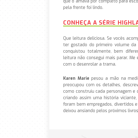
que o amava por completo para escol
pela frente foi lindo.
CONHEÇA A SÉRIE HIGH
Que leitura deliciosa. Se vocês ac
ter gostado do primeiro volume da
conquistou totalmente, bem difer
leitura não consegui mais parar. Me 
com o desenrolar a trama.
Karen Marie
pesou a mão na medid
preocupou com os detalhes, descreve
como construiu cada personagem e d
criando assim uma história viciante
foram bem empregados, divertidos e r
deixou ansiando pelos próximos livros