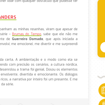
her lidar com qualquer obstáculo que pudesse ter
LANDERS
ompanham as minhas resenhas, viram que apesar de
 série –
Brumas do Tempo
, sabe que ele não me
ente de
Guerreiro Domado
, que após iniciada a
envolvi, me emocionei, me divertir e me surpreendi
a certa. A ambientação e o modo como ela se
ndo com precisão os cenários, a cultura nórdica,
esenrolou a trama foi genial. Dosou os elementos
, envolvente, divertida e emocionante. Os diálogos
icos, a narrativa por inteiro foi um presente. E me
 da série.