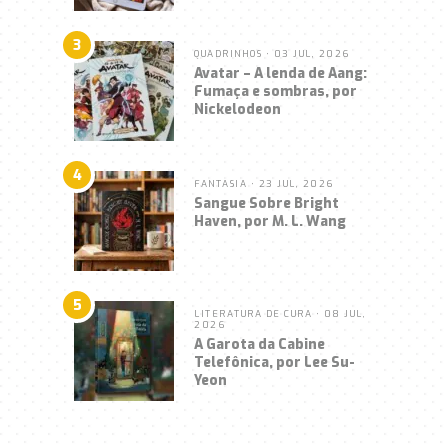
3
QUADRINHOS
• 03 JUL, 2026
Avatar – A lenda de Aang:
Fumaça e sombras, por
Nickelodeon
4
FANTASIA
• 23 JUL, 2026
Sangue Sobre Bright
Haven, por M. L. Wang
5
LITERATURA DE CURA
• 08 JUL,
2026
A Garota da Cabine
Telefônica, por Lee Su-
Yeon