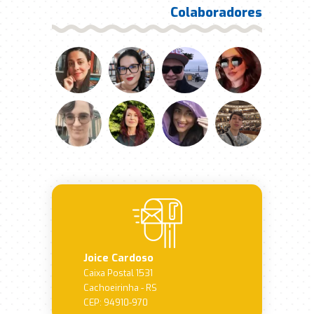
Colaboradores
Joice Cardoso
Caixa Postal 1531
Cachoeirinha - RS
CEP: 94910-970