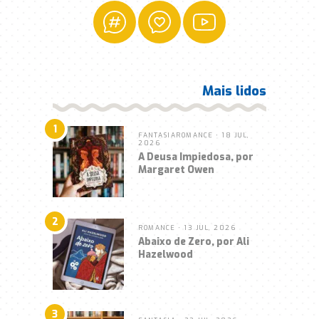
Mais lidos
1
FANTASIA
ROMANCE
• 18 JUL,
2026
A Deusa Impiedosa, por
Margaret Owen
2
ROMANCE
• 13 JUL, 2026
Abaixo de Zero, por Ali
Hazelwood
3