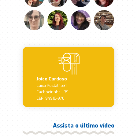
Joice Cardoso
Caixa Postal 1531
Cachoeirinha - RS
CEP: 94910-970
Assista o último vídeo