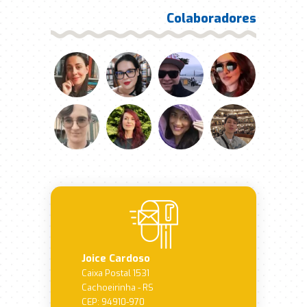
Colaboradores
Joice Cardoso
Caixa Postal 1531
Cachoeirinha - RS
CEP: 94910-970