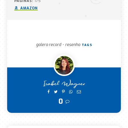
PÁGINAS:
175
AMAZON
galera record
resenha
•
TAGS
Izabel Wagner
0