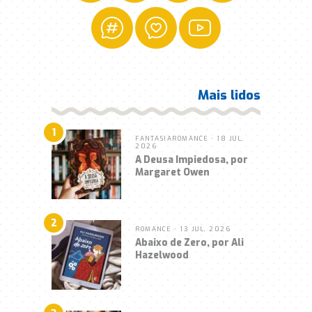
Mais lidos
1
FANTASIA
ROMANCE
• 18 JUL,
2026
A Deusa Impiedosa, por
Margaret Owen
2
ROMANCE
• 13 JUL, 2026
Abaixo de Zero, por Ali
Hazelwood