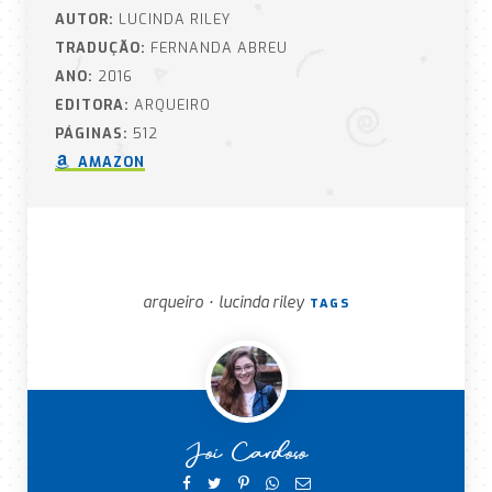
AUTOR:
LUCINDA RILEY
TRADUÇÃO:
FERNANDA ABREU
ANO:
2016
EDITORA:
ARQUEIRO
PÁGINAS:
512
AMAZON
arqueiro
lucinda riley
•
TAGS
Joi Cardoso