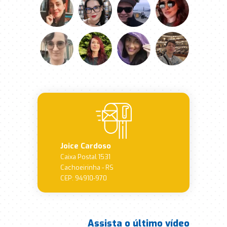
Joice Cardoso
Caixa Postal 1531
Cachoeirinha - RS
CEP: 94910-970
Assista o último vídeo