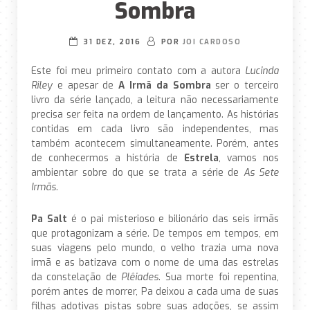
Sombra
31 DEZ, 2016
POR
JOI CARDOSO
Este foi meu primeiro contato com a autora
Lucinda
Riley
e apesar de
A Irmã da Sombra
ser o terceiro
livro da série lançado, a leitura não necessariamente
precisa ser feita na ordem de lançamento. As histórias
contidas em cada livro são independentes, mas
também acontecem simultaneamente. Porém, antes
de conhecermos a história de
Estrela
, vamos nos
ambientar sobre do que se trata a série de
As Sete
Irmãs
.
Pa Salt
é o pai misterioso e bilionário das seis irmãs
que protagonizam a série. De tempos em tempos, em
suas viagens pelo mundo, o velho trazia uma nova
irmã e as batizava com o nome de uma das estrelas
da constelação de
Plêiades
. Sua morte foi repentina,
porém antes de morrer, Pa deixou a cada uma de suas
filhas adotivas pistas sobre suas adoções, se assim