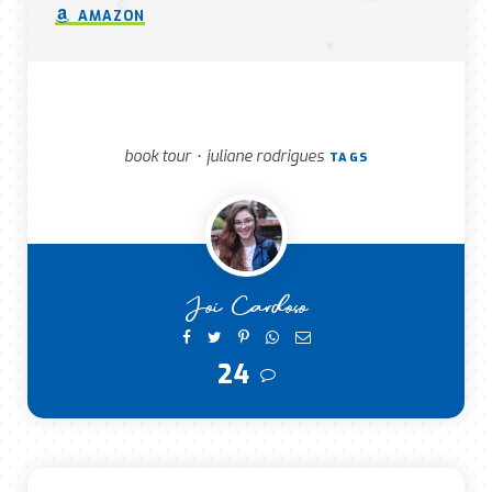
AMAZON
book tour
juliane rodrigues
•
TAGS
Joi Cardoso
24