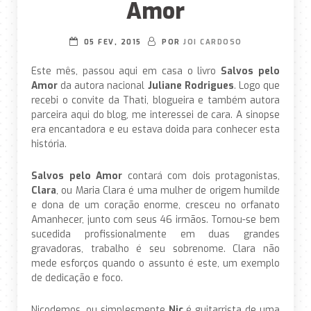
Amor
05 FEV, 2015
POR
JOI CARDOSO
Este mês, passou aqui em casa o livro
Salvos pelo
Amor
da autora nacional
Juliane Rodrigues
. Logo que
recebi o convite da Thati, blogueira e também autora
parceira aqui do blog, me interessei de cara. A sinopse
era encantadora e eu estava doida para conhecer esta
história.
Salvos pelo Amor
contará com dois protagonistas,
Clara
, ou Maria Clara é uma mulher de origem humilde
e dona de um coração enorme, cresceu no orfanato
Amanhecer, junto com seus 46 irmãos. Tornou-se bem
sucedida profissionalmente em duas grandes
gravadoras, trabalho é seu sobrenome. Clara não
mede esforços quando o assunto é este, um exemplo
de dedicação e foco.
Nicodemos, ou simplesmente
Nic
é guitarrista de uma