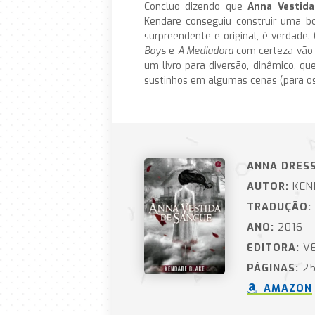
Concluo dizendo que
Anna Vestid
Kendare conseguiu construir uma bo
surpreendente e original, é verdade.
Boys
e
A Mediadora
com certeza vão s
um livro para diversão, dinâmico, q
sustinhos em algumas cenas (para os m
ANNA DRESS
AUTOR:
KEN
TRADUÇÃO:
ANO:
2016
EDITORA:
VE
PÁGINAS:
25
AMAZON