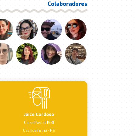
Colaboradores
Joice Cardoso
Caixa Postal 1531
Cachoeirinha - RS