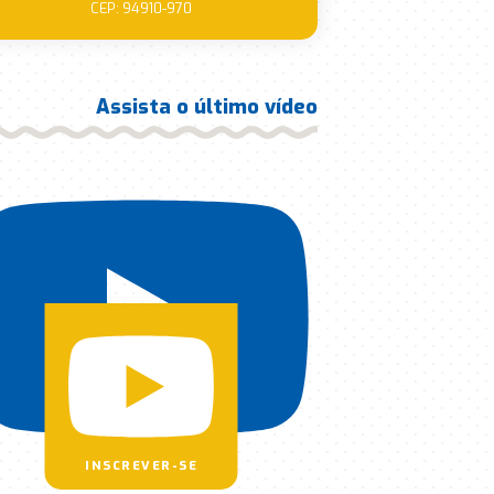
CEP: 94910-970
Assista o último vídeo
INSCREVER-SE