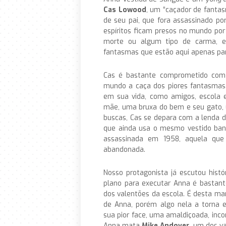
Cas Lowood
, um “caçador de fanta
de seu pai, que fora assassinado po
espíritos ficam presos no mundo po
morte ou algum tipo de carma, e
fantasmas que estão aqui apenas para
Cas é bastante comprometido com s
mundo a caça dos piores fantasmas. 
em sua vida, como amigos, escola 
mãe, uma bruxa do bem e seu gato, u
buscas, Cas se depara com a lenda d
que ainda usa o mesmo vestido ba
assassinada em 1958, aquela qu
abandonada.
Nosso protagonista já escutou histór
plano para executar Anna é bastant
dos valentões da escola. É desta ma
de Anna, porém algo nela a torna e
sua pior face, uma amaldiçoada, inco
Anna mata
Mike Andover
, um dos v