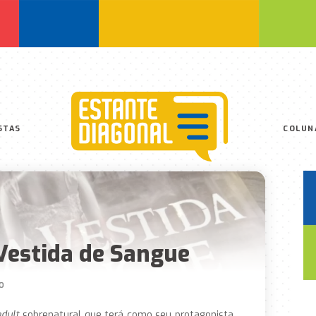
STAS
COLUN
Vestida de Sangue
O
dult
sobrenatural que terá como seu protagonista