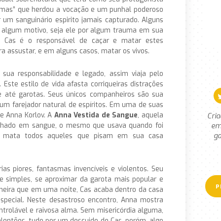
smas” que herdou a vocação e um punhal poderoso
r um sanguinário espirito jamais capturado. Alguns
r algum motivo, seja ele por algum trauma em sua
 Cas é o responsável de caçar e matar estes
 assustar, e em alguns casos, matar os vivos.
ua responsabilidade e legado, assim viaja pelo
Este estilo de vida afasta corriqueiras distrações
e até garotas. Seus únicos companheiros são sua
m farejador natural de espíritos. Em uma de suas
e Anna Korlov. A
Anna Vestida de Sangue
, aquela
Cria
em
nhado em sangue, o mesmo que usava quando foi
ga
e mata todos aqueles que pisam em sua casa
ias piores, fantasmas invencíveis e violentos. Seu
e simples, se aproximar da garota mais popular e
neira que em uma noite, Cas acaba dentro da casa
special. Neste desastroso encontro, Anna mostra
ntrolável e raivosa alma. Sem misericórdia alguma,
alentões, tudo por um descuido de Cas, porém, algo