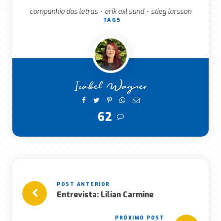
companhia das letras
erik axl sund
stieg larsson
•
•
TAGS
Izabel Wagner
62
Entrevista: Lilian Carmine