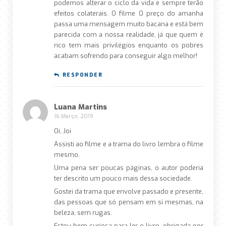
podemos alterar o ciclo da vida e sempre terão
efeitos colaterais. O filme O preço do amanha
passa uma mensagem muito bacana e está bem
parecida com a nossa realidade, já que quem é
rico tem mais privilégios enquanto os pobres
acabam sofrendo para conseguir algo melhor!
RESPONDER
Luana Martins
16 Março, 2019
Oi, Joi
Assisti ao filme e a trama do livro lembra o filme
mesmo.
Uma pena ser poucas páginas, o autor poderia
ter descrito um pouco mais dessa sociedade.
Gostei da trama que envolve passado e presente,
das pessoas que só pensam em si mesmas, na
beleza, sem rugas.
Estou bem curiosa para ler o livro, obrigada por