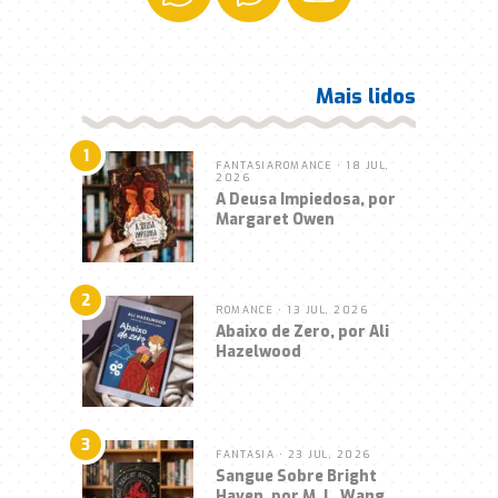
Mais lidos
1
FANTASIA
ROMANCE
• 18 JUL,
2026
A Deusa Impiedosa, por
Margaret Owen
2
ROMANCE
• 13 JUL, 2026
Abaixo de Zero, por Ali
Hazelwood
3
FANTASIA
• 23 JUL, 2026
Sangue Sobre Bright
Haven, por M. L. Wang