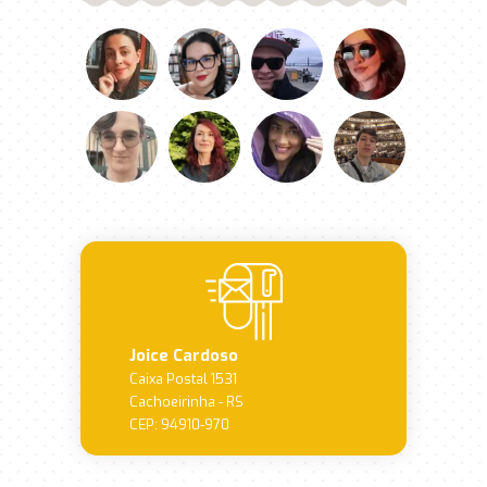
Joice Cardoso
Caixa Postal 1531
Cachoeirinha - RS
CEP: 94910-970