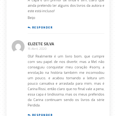
A capa é um primor de linda e sim, claro que
ainda pretendo ler alguns dos livros da autora e
este está incluso!
Beijo
RESPONDER
ELIZETE SILVA
15 Abril, 2020
Olá! Realmente é um livro bom, que cumpre
com seu papel de nos divertir, mas a Mel não
conseguiu conquistar meu coração #sorry, a
enrolação na história também me incomodou
um pouco, e acabou tornando a leitura um
pouco cansativa e arrastada para mim, mas é
Carina Rissi, então claro que no final vale a pena,
essa capa é lindíssima, mas os meus preferidos
da Carina continuam sendo os livros da série
Perdida.
RESPONDER