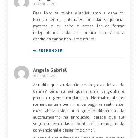
16 Abril, 2020
Esse livro ta minha wishlist, amo a capa tb.
Preciso ler os anteriores, pra dar sequencia,
mesmo q eu acho q possa ler de forma
indepentende cada um, prefiro nao. Amo a
escrita da carina rissi, amo muito!
RESPONDER
Angela Gabriel
16 Abril, 2020
Acredita que ainda não conheço as letras da
Carina? Sim, eu sei que é uma vergonha e
preciso urgente mudar isso. Normalmente os
romances tem bem menos páginas realmente,
mas talvez esteja aí o grande diferencial da
autora,mesmo na enrolação, parece que ela
segurou bem todas as pontas dessa moça nada
convencional e desse “mocinho”.