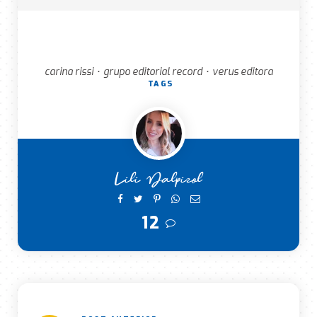
carina rissi
grupo editorial record
verus editora
•
•
TAGS
Lili Dalpizol
12