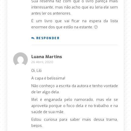
Sua resenha faz com que o livro pareça mais
interessante, mas não acho que eu leria ele sem
antes ler os anteriores.
É um livro que vai ficar na espera da lista
enormee dos que estão na estante. 🙂
RESPONDER
Luana Martins
26 Abril, 2020
Oi, Lili
A capa é belíssima!
Não conheço a escrita da autora e tenho vontade
de ler algo dela.
Mel é enganada pelo namorado, mas ele se
aproveita porque o foco dela é no trabalho e na
saúde de sua mãe.
Estou curiosa para saber mais dessa trama,
beijos.