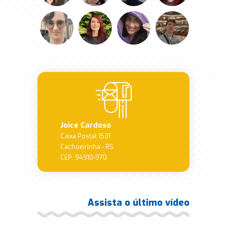
Joice Cardoso
Caixa Postal 1531
Cachoeirinha - RS
CEP: 94910-970
Assista o último vídeo