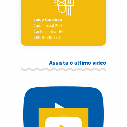
Joice Cardoso
Caixa Postal 1531
Cachoeirinha - RS
CEP: 94910-970
Assista o último vídeo