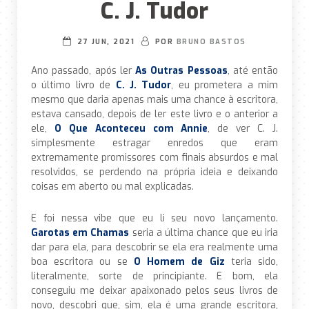
C. J. Tudor
27 JUN, 2021
POR
BRUNO BASTOS
Ano passado, após ler
As Outras Pessoas
, até então
o último livro de
C. J. Tudor
, eu prometera a mim
mesmo que daria apenas mais uma chance à escritora,
estava cansado, depois de ler este livro e o anterior a
ele,
O Que Aconteceu com Annie
, de ver C. J.
simplesmente estragar enredos que eram
extremamente promissores com finais absurdos e mal
resolvidos, se perdendo na própria ideia e deixando
coisas em aberto ou mal explicadas.
E foi nessa vibe que eu li seu novo lançamento.
Garotas em Chamas
seria a última chance que eu iria
dar para ela, para descobrir se ela era realmente uma
boa escritora ou se
O Homem de Giz
teria sido,
literalmente, sorte de principiante. E bom, ela
conseguiu me deixar apaixonado pelos seus livros de
novo, descobri que, sim, ela é uma grande escritora,