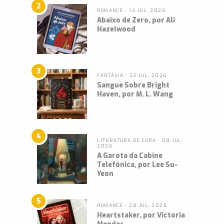
2
ROMANCE
• 13 JUL, 2026
Abaixo de Zero, por Ali
Hazelwood
3
FANTASIA
• 23 JUL, 2026
Sangue Sobre Bright
Haven, por M. L. Wang
4
LITERATURA DE CURA
• 08 JUL,
2026
A Garota da Cabine
Telefônica, por Lee Su-
Yeon
5
ROMANCE
• 28 JUL, 2026
Heartstaker, por Victoria
Mendes