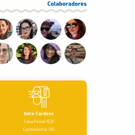
Colaboradores
Joice Cardoso
Caixa Postal 1531
Cachoeirinha - RS