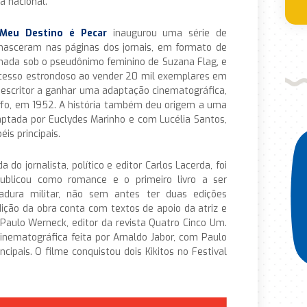
a nacional.
Meu Destino é Pecar
inaugurou uma série de
nasceram nas páginas dos jornais, em formato de
ssinada sob o pseudônimo feminino de Suzana Flag, e
ucesso estrondoso ao vender 20 mil exemplares em
do escritor a ganhar uma adaptação cinematográfica,
luffo, em 1952. A história também deu origem a uma
aptada por Euclydes Marinho e com Lucélia Santos,
is principais.
 do jornalista, político e editor Carlos Lacerda, foi
ublicou como romance e o primeiro livro a ser
adura militar, não sem antes ter duas edições
ção da obra conta com textos de apoio da atriz e
 Paulo Werneck, editor da revista Quatro Cinco Um.
nematográfica feita por Arnaldo Jabor, com Paulo
ncipais. O filme conquistou dois Kikitos no Festival