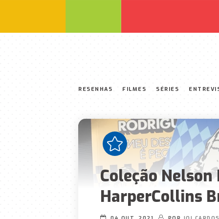
RESENHAS
FILMES
SÉRIES
ENTREVI
Coleção Nelson 
HarperCollins B
04 OUT, 2021
POR
JOI CARDO