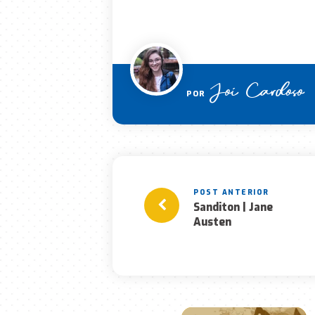
Joi Cardoso
POR
Sanditon | Jane
Austen