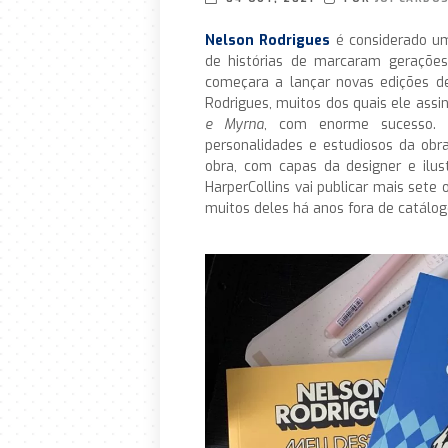
Nelson Rodrigues
é considerado um
de histórias de marcaram geraçõe
começara a lançar novas edições d
Rodrigues, muitos dos quais ele ass
e Myrna
, com enorme sucesso. 
personalidades e estudiosos da obr
obra, com capas da designer e ilu
HarperCollins vai publicar mais sete
muitos deles há anos fora de catálog