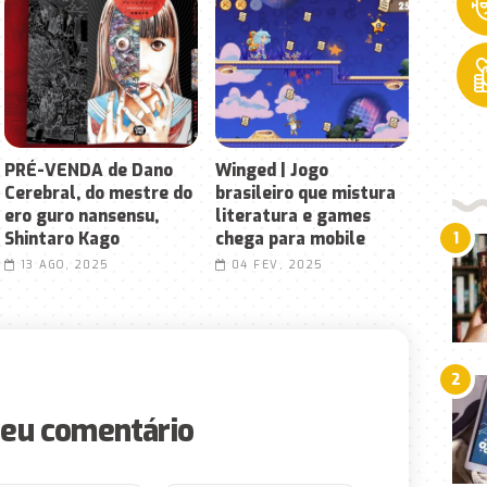
PRÉ-VENDA de Dano
Winged | Jogo
Cerebral, do mestre do
brasileiro que mistura
ero guro nansensu,
literatura e games
Shintaro Kago
chega para mobile
1
13 AGO, 2025
04 FEV, 2025
2
seu comentário