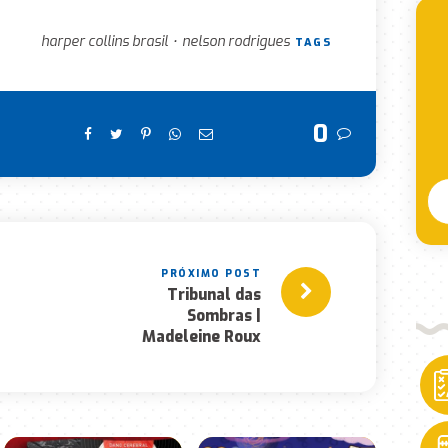
harper collins brasil
nelson rodrigues
•
TAGS
0
Tribunal das
Sombras |
Madeleine Roux