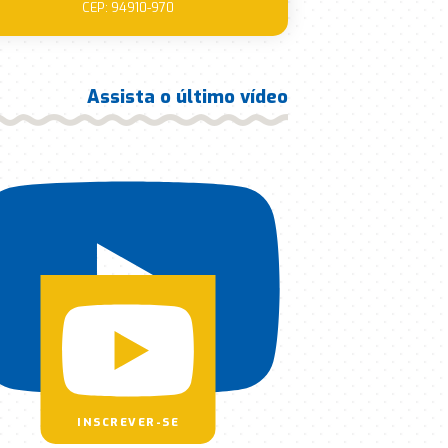
CEP: 94910-970
Assista o último vídeo
INSCREVER-SE