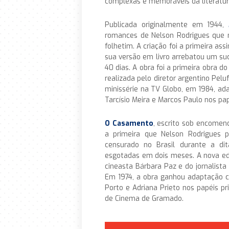
complexas e memoráveis da literatur
Publicada originalmente em 1944,
romances de Nelson Rodrigues que 
folhetim. A criação foi a primeira a
sua versão em livro arrebatou um s
40 dias. A obra foi a primeira obra 
realizada pelo diretor argentino Pe
minissérie na TV Globo, em 1984, ad
Tarcísio Meira e Marcos Paulo nos papé
O Casamento
, escrito sob encomenda
a primeira que Nelson Rodrigues p
censurado no Brasil durante a dit
esgotadas em dois meses. A nova edi
cineasta Bárbara Paz e do jornalista
Em 1974, a obra ganhou adaptação ci
Porto e Adriana Prieto nos papéis pri
de Cinema de Gramado.