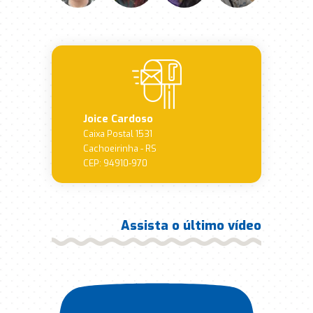
Joice Cardoso
Caixa Postal 1531
Cachoeirinha - RS
CEP: 94910-970
Assista o último vídeo