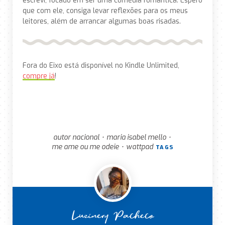
escrevi, focado em ser uma comédia romântica. Espero
que com ele, consiga levar reflexões para os meus
leitores, além de arrancar algumas boas risadas.
Fora do Eixo está disponível no Kindle Unlimited,
compre já
!
autor nacional
maria isabel mello
•
•
me ame ou me odeie
wattpad
•
TAGS
Luzinery Pacheco