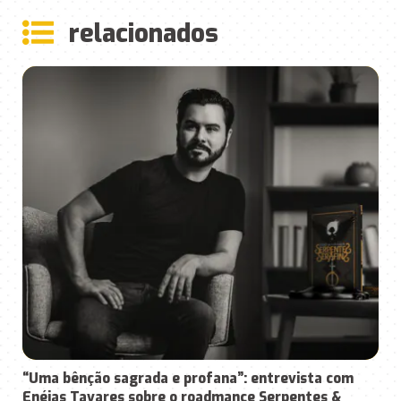
rela
ciona
dos
“Uma bênção sagrada e profana”: entrevista com
Enéias Tavares sobre o roadmance Serpentes &