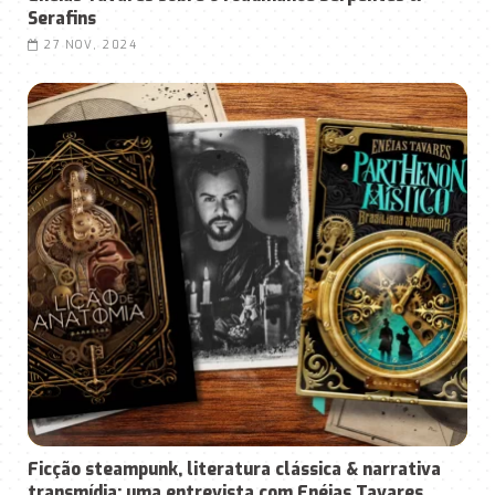
Serafins
27 NOV, 2024
Ficção steampunk, literatura clássica & narrativa
transmídia: uma entrevista com Enéias Tavares