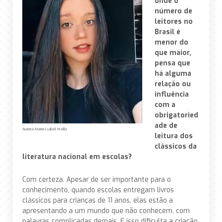
onde o
número de
leitores no
Brasil é
menor do
que maior,
pensa que
há alguma
relação ou
influência
com a
obrigatoried
ade de
Autora Maria Isabel Mello
leitura dos
clássicos da
literatura nacional em escolas?
Com certeza. Apesar de ser importante para o
conhecimento, quando escolas entregam livros
clássicos para crianças de 11 anos, elas estão a
apresentando a um mundo que não conhecem, com
palavras complicadas demais. E isso dificulta a criação