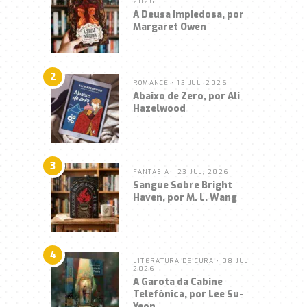
2026
A Deusa Impiedosa, por
Margaret Owen
2
ROMANCE
• 13 JUL, 2026
Abaixo de Zero, por Ali
Hazelwood
3
FANTASIA
• 23 JUL, 2026
Sangue Sobre Bright
Haven, por M. L. Wang
4
LITERATURA DE CURA
• 08 JUL,
2026
A Garota da Cabine
Telefônica, por Lee Su-
Yeon