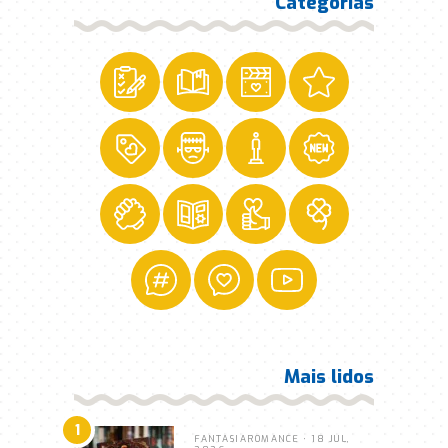
Categorias
Mais lidos
1
FANTASIA
ROMANCE
• 18 JUL,