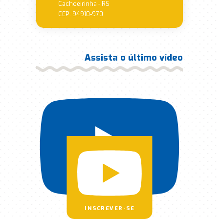
Cachoeirinha - RS
CEP: 94910-970
Assista o último vídeo
INSCREVER-SE