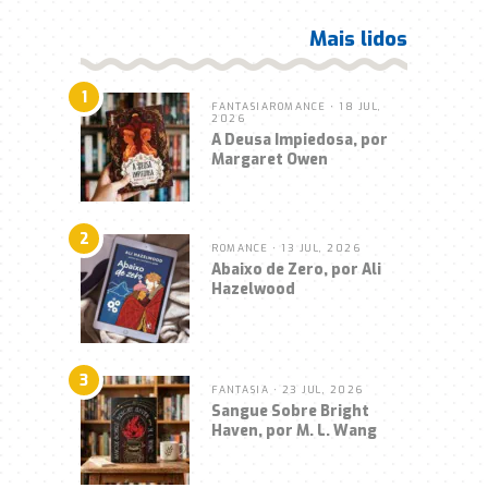
Mais lidos
1
FANTASIA
ROMANCE
• 18 JUL,
2026
A Deusa Impiedosa, por
Margaret Owen
2
ROMANCE
• 13 JUL, 2026
Abaixo de Zero, por Ali
Hazelwood
3
FANTASIA
• 23 JUL, 2026
Sangue Sobre Bright
Haven, por M. L. Wang