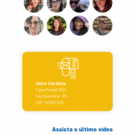
Joice Cardoso
Caixa Postal 1531
Cachoeirinha - RS
CEP: 94910-970
Assista o último vídeo