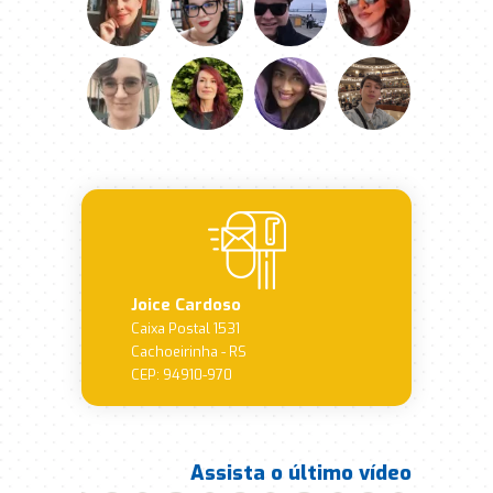
Joice Cardoso
Caixa Postal 1531
Cachoeirinha - RS
CEP: 94910-970
Assista o último vídeo