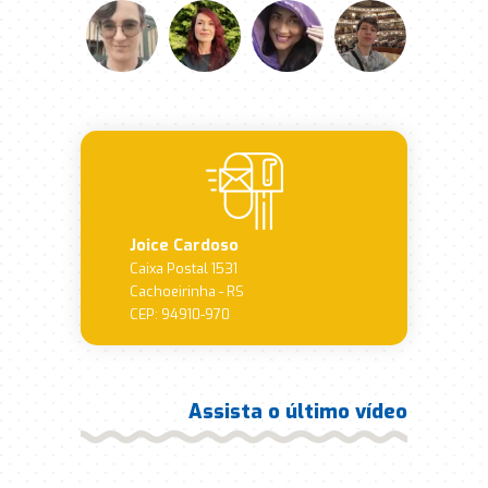
Joice Cardoso
Caixa Postal 1531
Cachoeirinha - RS
CEP: 94910-970
Assista o último vídeo