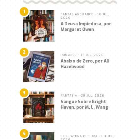
1
FANTASIA
ROMANCE
• 18 JUL,
2026
A Deusa Impiedosa, por
Margaret Owen
2
ROMANCE
• 13 JUL, 2026
Abaixo de Zero, por Ali
Hazelwood
3
FANTASIA
• 23 JUL, 2026
Sangue Sobre Bright
Haven, por M. L. Wang
4
LITERATURA DE CURA
• 08 JUL,
2026