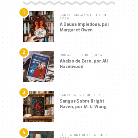
1
FANTASIA
ROMANCE
• 18 JUL,
2026
A Deusa Impiedosa, por
Margaret Owen
2
ROMANCE
• 13 JUL, 2026
Abaixo de Zero, por Ali
Hazelwood
3
FANTASIA
• 23 JUL, 2026
Sangue Sobre Bright
Haven, por M. L. Wang
4
LITERATURA DE CURA
• 08 JUL,