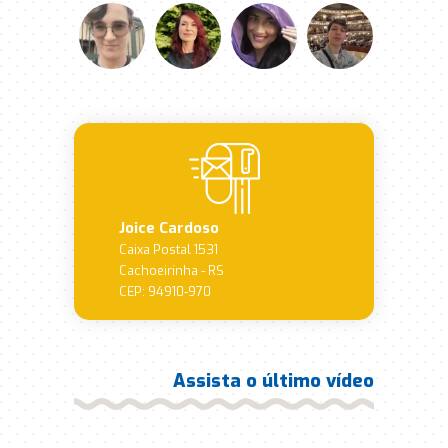
Joice Cardoso
Caixa Postal 1531
Cachoeirinha - RS
CEP: 94910-970
Assista o último vídeo