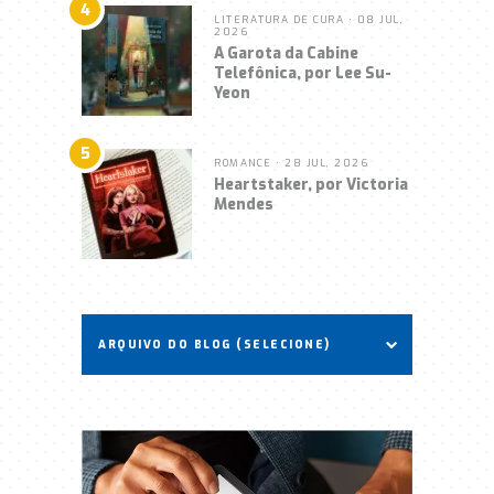
4
LITERATURA DE CURA
• 08 JUL,
2026
A Garota da Cabine
Telefônica, por Lee Su-
Yeon
5
ROMANCE
• 28 JUL, 2026
Heartstaker, por Victoria
Mendes
ARQUIVO DO BLOG (SELECIONE)