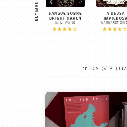
ÚLTIMAS
HEARTSTAKER
SANGUE SOBRE
A DEUSA
VICTORIA MENDES
BRIGHT HAVEN
IMPIEDOS
M. L. WANG
MARGARET OW
"1" POST(S) ARQUI