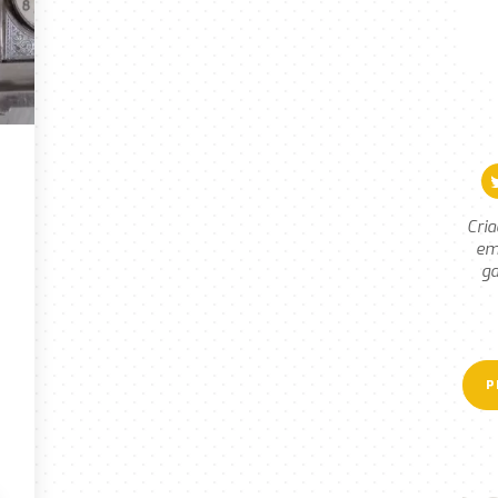
Cria
em
ga