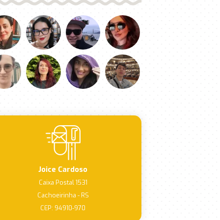
Joice Cardoso
Caixa Postal 1531
Cachoeirinha - RS
CEP: 94910-970