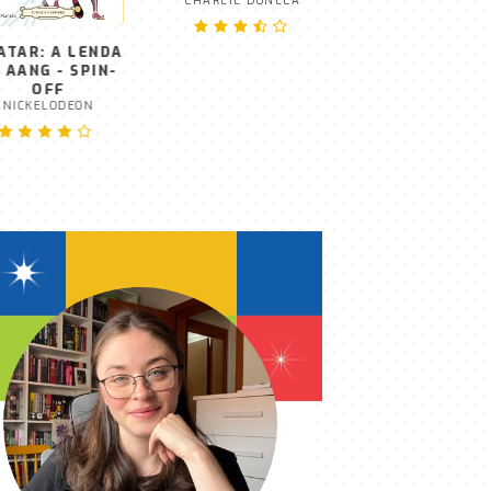
AMIZADE
STEPHANIE ARCH
ATAR: A LENDA
ANTES DE PARTIR
 AANG - SPIN-
CHARLIE DONLEA
OFF
NICKELODEON