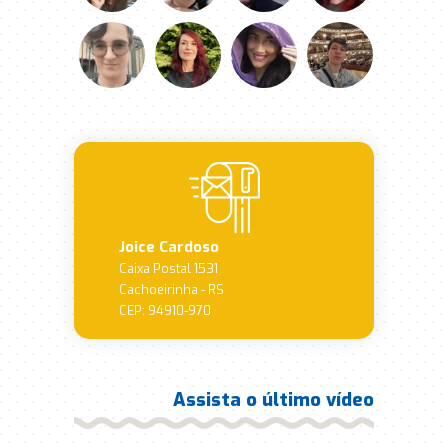
Joice Cardoso
Caixa Postal 1531
Cachoeirinha - RS
CEP: 94910-970
Assista o último vídeo