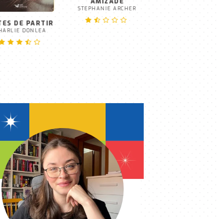
PERDIDA
EVIE WOODS
TES DE PARTIR
A TÁTICA DA
HARLIE DONLEA
AMIZADE
STEPHANIE ARCHER