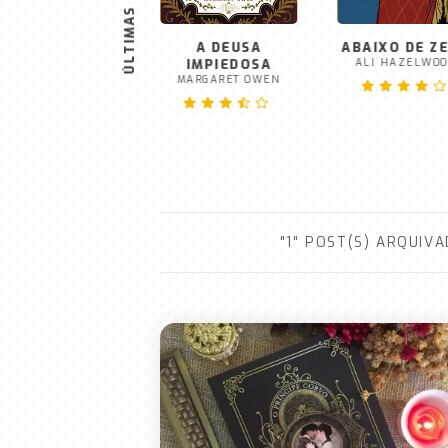
ÚLTIMAS
SANGUE SOBRE
A DEUSA
ABAIXO DE Z
BRIGHT HAVEN
IMPIEDOSA
ALI HAZELWO
M. L. WANG
MARGARET OWEN
"1" POST(S) ARQUIV