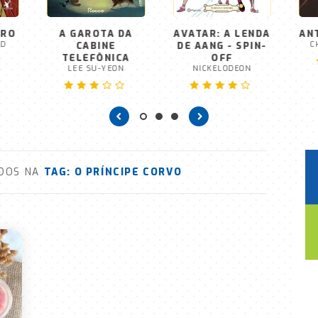
ERO
A GAROTA DA
AVATAR: A LENDA
AN
OD
CABINE
DE AANG - SPIN-
C
TELEFÔNICA
OFF
LEE SU-YEON
NICKELODEON
ADOS NA
TAG:
O PRÍNCIPE CORVO