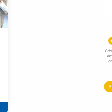
Cria
em
ga