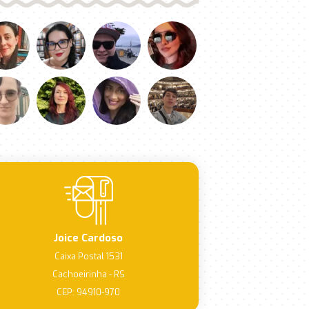
Joice Cardoso
Caixa Postal 1531
Cachoeirinha - RS
CEP: 94910-970