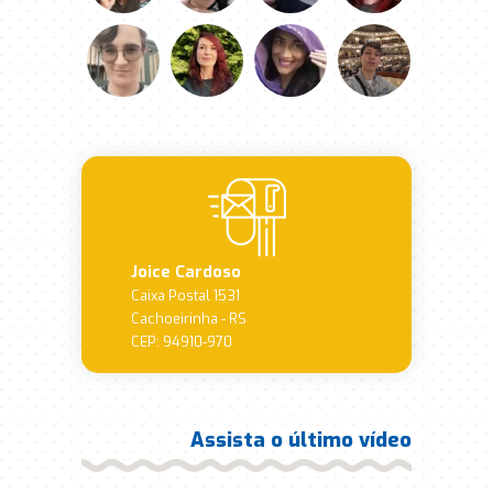
Joice Cardoso
Caixa Postal 1531
Cachoeirinha - RS
CEP: 94910-970
Assista o último vídeo