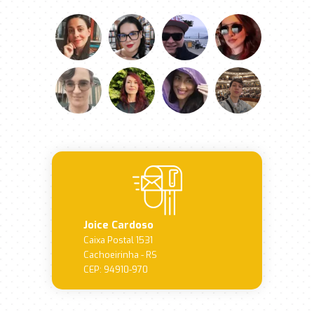
Joice Cardoso
Caixa Postal 1531
Cachoeirinha - RS
CEP: 94910-970