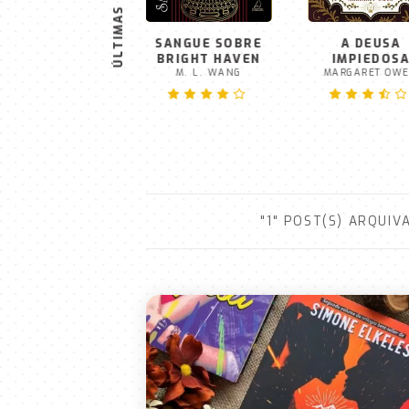
ÚLTIMAS
HEARTSTAKER
SANGUE SOBRE
A DEUSA
VICTORIA MENDES
BRIGHT HAVEN
IMPIEDOS
M. L. WANG
MARGARET OW
"1" POST(S) ARQUI