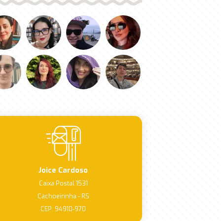
Joice Cardoso
Caixa Postal 1531
Cachoeirinha - RS
CEP: 94910-970