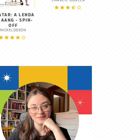
AMIZADE
STEPHANIE ARCH
ATAR: A LENDA
ANTES DE PARTIR
 AANG - SPIN-
CHARLIE DONLEA
OFF
NICKELODEON