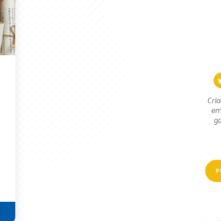
Cria
em
ga