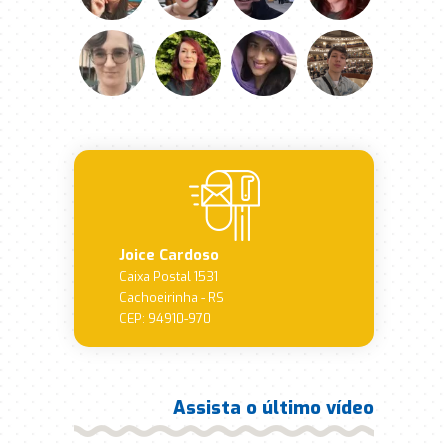
Joice Cardoso
Caixa Postal 1531
Cachoeirinha - RS
CEP: 94910-970
Assista o último vídeo