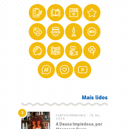
Mais lidos
1
FANTASIA
ROMANCE
• 18 JUL,
2026
A Deusa Impiedosa, por