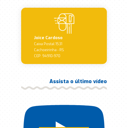
Joice Cardoso
Caixa Postal 1531
Cachoeirinha - RS
CEP: 94910-970
Assista o último vídeo